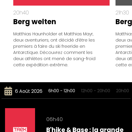
20h40
21h30
Berg welten
Berg
Matthias Haunholder et Matthias Mayr,
Matthia
deux aventuriers, ont décidé d’être les
deux av
premiers à faire du ski freeride en
premiers
Antarctique. Découvrez comment les
Antarct
deux athlètes ont mené de sang-froid
deux at
cette expédition extrême.
cette e
6 Août 2026
6h00 - 12h00
12h00 - 20h00
20h00 
06h40
B'hike & Base : la grande